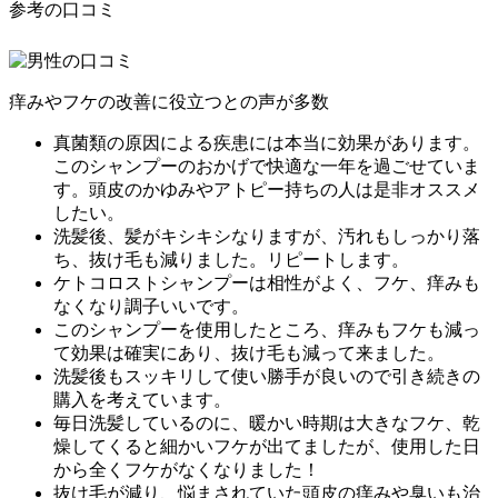
参考の口コミ
痒みやフケの改善に役立つとの声が多数
真菌類の原因による疾患には本当に効果があります。
このシャンプーのおかげで
快適な一年を過ごせていま
す。
頭皮のかゆみやアトピー持ちの人は是非オススメ
したい。
洗髪後、髪がキシキシなりますが、
汚れもしっかり落
ち、抜け毛も減りました。
リピートします。
ケトコロストシャンプーは相性がよく、
フケ、痒みも
なくなり調子いい
です。
このシャンプーを使用したところ、
痒みもフケも減っ
て効果は確実にあり、抜け毛も減って来ました。
洗髪後もスッキリ
して使い勝手が良いので引き続きの
購入を考えています。
毎日洗髪しているのに、暖かい時期は大きなフケ、乾
燥してくると細かいフケが出てましたが、
使用した日
から全くフケがなくなりました！
抜け毛が減り、悩まされていた頭皮の痒みや臭いも治