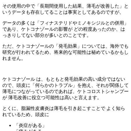
その使用の中で「長期間使用した結果、薄毛が改善した」と
いうデータも存在してることは事実としてあるのですが、
データの多くは「フィナステリドやミノキシジルとの併用」
であり、ケトコナゾールの影響が どの程度あったのか、は
っきりしてない部分が多いとのことです。
ただ、ケトコナゾールの
「発毛効果」については、海外でも
研究が行われてる
ため、将来的な可能性は秘めているかもし
れません。
ケトコナゾール は、もともと発毛効果の高い成分ではない
ので、
頭皮に「何らかのトラブル」
を抱え、それが関係して
薄毛につながっているのであれば、ケトコロストシャンプー
が 薄毛改善に役立つ可能性は高いと言えます。
とくに、
脂漏性皮膚炎は薄毛を引き起こすことで よく知ら
れている
ため、頭皮に
「炎症がある」