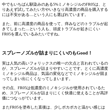
中でもいちばん馴染みのある5%ミノキシジルのFR05は、と
りあえず試してみたい方やいきなり高濃度の商品を購入する
には不安がある…という人にも選ばれています。
また、前に高濃度の商品を使って、痒みなどのトラブルが起
きてしまった…という人も、
頭皮トラブルが起きにくい
FR05を選んでいる
みたいですね。
スプレーノズルが詰まりにくいのもGood！
実は人気の高いフォリックスの
唯一の欠点
と言われているの
が、スプレーノズルが詰まりやすいことです。とくに高濃度
ミノキシジル商品は、気温の変化などでミノキシジルが固ま
ってしまい出にくくなってしまいます。
その点、FR05は低濃度のミノキシジルが使用されているた
め、
スプレーノズルが詰まりにくく快適に使える
ことが高評
価につなっがています。
またFR05を塗布した直後は、少しポカポカと温かい感じは