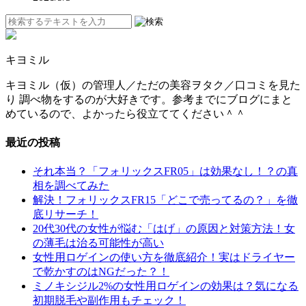
キヨミル
キヨミル（仮）の管理人／ただの美容ヲタク／口コミを見た
り 調べ物をするのが大好きです。参考までにブログにまと
めているので、よかったら役立ててください＾＾
最近の投稿
それ本当？「フォリックスFR05」は効果なし！？の真
相を調べてみた
解決！フォリックスFR15「どこで売ってるの？」を徹
底リサーチ！
20代30代の女性が悩む「はげ」の原因と対策方法！女
の薄毛は治る可能性が高い
女性用ロゲインの使い方を徹底紹介！実はドライヤー
で乾かすのはNGだった？！
ミノキシジル2%の女性用ロゲインの効果は？気になる
初期脱毛や副作用もチェック！