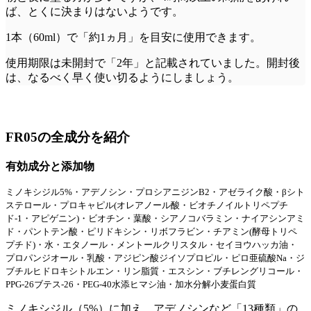
ば、とくに決まりはないようです。
1本（60ml）で「約1ヵ月」を目安に使用できます。
使用期限は未開封で「2年」と記載されていました。開封後
は、なるべく早く使い切るようにしましょう。
FR05の全成分を紹介
有効成分と添加物
ミノキシジル5%・アデノシン・プロシアニジンB2・アゼライク酸・βシト
ステロール・プロキャピル(オレアノール酸・ビオチノイルトリペプチ
ド-1・アピゲニン)・ビオチン・葉酸・シアノコバラミン・ナイアシンアミ
ド・パントテン酸・ピリドキシン・リボフラビン・チアミン(酵母トリペ
プチド)
・水・エタノール・メントールクリスタル・セイヨウハッカ油・
プロパンジオール・乳酸・アジピン酸ジイソプロピル・ピロ亜硫酸Na・ジ
ブチルヒドロキシトルエン・リン脂質・エスシン・ブチレングリコール・
PPG-26ブテス-26・PEG-40水添ヒマシ油・加水分解小麦蛋白質
ミノキシジル（5%）に加え、アデノシンなど「13種類」の