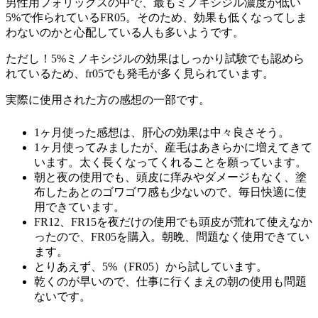
男性用フォリックスの中で、最もミノキシジル濃度が低い
5%で作られているFR05。そのため、効果も低くなってしま
わないのかと心配している人も多いようです。
ただし！
5%ミノキシジルの効果はしっかり試験でも認めら
れている
ため、fr05でも発毛が多く見られています。
実際に使用された方の感想の一部です。
1ヶ月使った感想は、肝心の効果は中々良さそう。
1ヶ月使ってみましたが、産毛はあきらかに増えてきて
います。太く長くなってくれることを願っています。
朝と夜の使用でも、頭皮に痒みやダメージもなく、塗
布したあとのゴワゴワ感も少ないので、毎日快適に使
用できています。
FR12、FR15を夜だけの使用でも頭皮が荒れて使えなか
ったので、FR05を購入。朝晩、問題なく使用できてい
ます。
とりあえず、5%（FR05）から試しています。
乾くのが早いので、仕事に行くまえの朝の使用も問題
ないです。